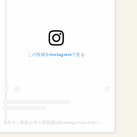
この投稿をInstagramで見る
トモキ | 和歌山市の壁紙屋(@kabegamiya.ih)がシェアした投稿