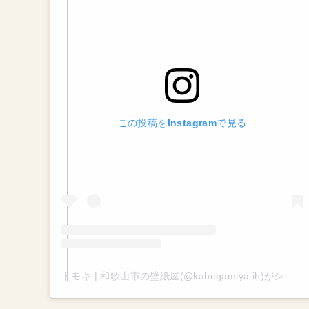
この投稿をInstagramで見る
トモキ | 和歌山市の壁紙屋(@kabegamiya.ih)がシェアした投稿